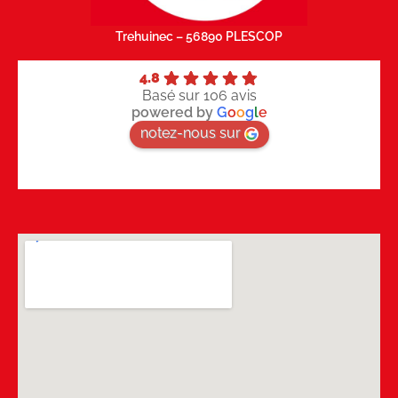
Trehuinec – 56890 PLESCOP
4.8
Basé sur 106 avis
powered by
G
o
o
g
l
e
notez-nous sur