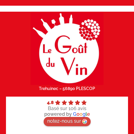
Trehuinec – 56890 PLESCOP
4.8
Basé sur 106 avis
powered by
G
o
o
g
l
e
notez-nous sur