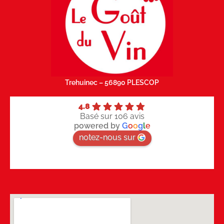
Trehuinec – 56890 PLESCOP
4.8
Basé sur 106 avis
powered by
G
o
o
g
l
e
notez-nous sur