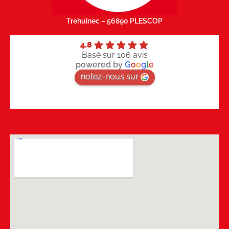
Trehuinec – 56890 PLESCOP
4.8
Basé sur 106 avis
powered by
G
o
o
g
l
e
notez-nous sur