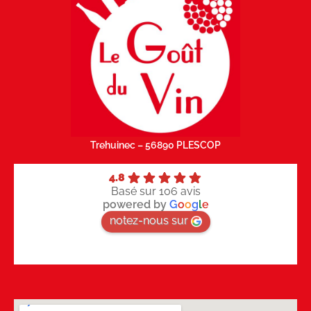
Trehuinec – 56890 PLESCOP
4.8
Basé sur 106 avis
powered by
G
o
o
g
l
e
notez-nous sur