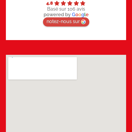
4.8
Basé sur 106 avis
powered by
G
o
o
g
l
e
notez-nous sur