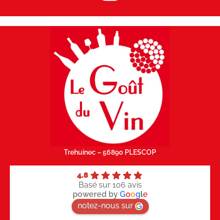
Trehuinec – 56890 PLESCOP
4.8
Basé sur 106 avis
powered by
G
o
o
g
l
e
notez-nous sur