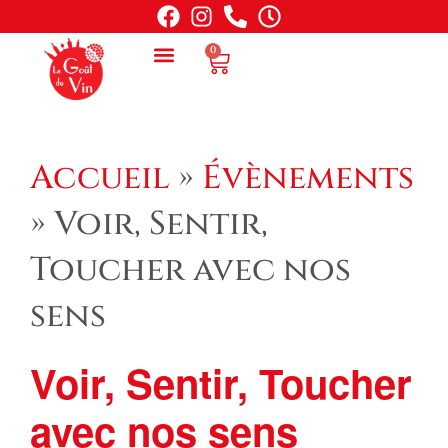
0
NOTRE SÉLECTION
VOS ÉVÉNEMENTS
COFFRETS GOURMANDS
ATELIERS DÉGUSTATIONS
CARTES CADEAUX
Accueil
»
Évènements
»
Voir, Sentir,
Toucher avec nos
sens
Voir, Sentir, Toucher
avec nos sens